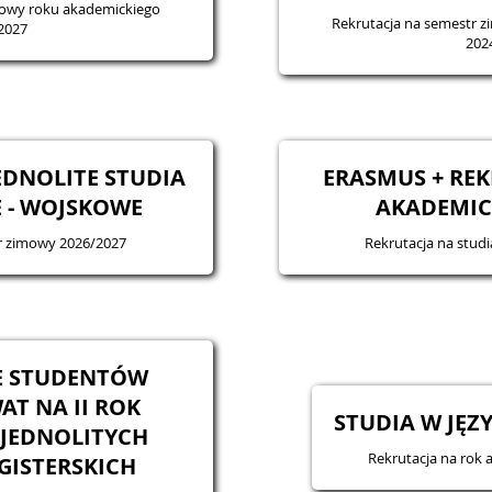
mowy roku akademickiego
Rekrutacja na semestr 
2027
202
EDNOLITE STUDIA
ERASMUS + RE
 - WOJSKOWE
AKADEMICK
tr zimowy 2026/2027
Rekrutacja na stud
E STUDENTÓW
T NA II ROK
STUDIA W JĘZ
JEDNOLITYCH
Rekrutacja na rok 
GISTERSKICH